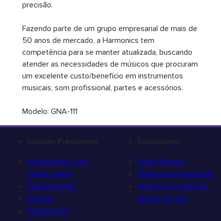
precisão.
Fazendo parte de um grupo empresarial de mais de
50 anos de mercado, a Harmonics tem
competência para se manter atualizada, buscando
atender as necessidades de músicos que procuram
um excelente custo/benefício em instrumentos
musicais, som profissional, partes e acessórios.
Modelo: GNA-111
Dúvidas Frequentes
Institucional
Acompanhe o seu
Quem Somos
pedido online
Política de Privacidade
Cancelamento
Termos e Condições
Entrega
de Uso do Site
Pagamentos