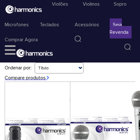
Violões
Violinos
Sopro
Microfones
Teclados
Acessórios
Seja
Revenda
Comprar Agora
Ordenar por:
Compare produtos