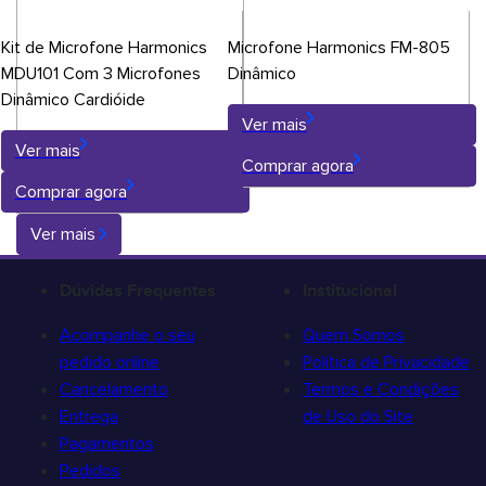
Kit de Microfone Harmonics
Microfone Harmonics FM-805
MDU101 Com 3 Microfones
Dinâmico
Dinâmico Cardióide
Ver mais
Ver mais
Comprar agora
Comprar agora
Ver mais
Dúvidas Frequentes
Institucional
Acompanhe o seu
Quem Somos
pedido online
Política de Privacidade
Cancelamento
Termos e Condições
Entrega
de Uso do Site
Pagamentos
Pedidos