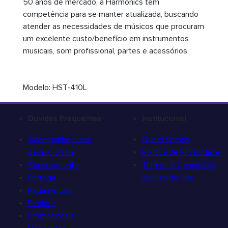
50 anos de mercado, a Harmonics tem
competência para se manter atualizada, buscando
atender as necessidades de músicos que procuram
um excelente custo/benefício em instrumentos
musicais, som profissional, partes e acessórios.
Modelo: HST-410L
Dúvidas Frequentes
Institucional
Acompanhe o seu
Quem Somos
pedido online
Política de Privacidade
Cancelamento
Termos e Condições
Entrega
de Uso do Site
Pagamentos
Pedidos
Promoções e