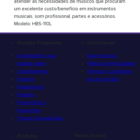
atender as necessidades de músicos que procuram
um excelente custo/benefício em instrumentos
musicais, som profissional, partes e acessórios.
Modelo: HBS-110L
Dúvidas Frequentes
Institucional
Acompanhe o seu
Quem Somos
pedido online
Política de Privacidade
Cancelamento
Termos e Condições
Entrega
de Uso do Site
Pagamentos
Pedidos
Promoções e
Descontos
Trocas e Devoluções
Redes Sociais
Produtos