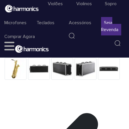
Violões
Violinos
Sopro
Microfones
Teclados
Acessórios
Seja
Revenda
Comprar Agora