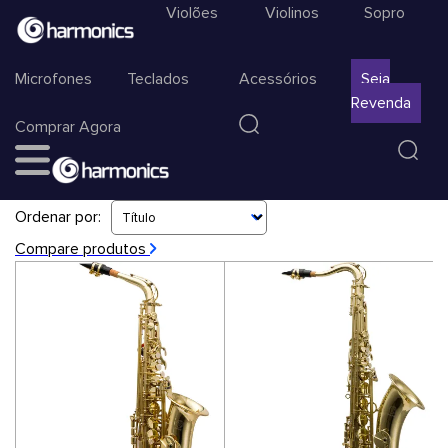
Violões
Violinos
Sopro
Microfones
Teclados
Acessórios
Seja
Revenda
Comprar Agora
Ordenar por:
Compare produtos