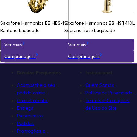
Saxofone Harmonics EB HBS-110L
Saxofone Harmonics BB HST410L
Barítono Laqueado
Soprano Reto Laqueado
Ver mais
Ver mais
Comprar agora
Comprar agora
Dúvidas Frequentes
Institucional
Acompanhe o seu
Quem Somos
pedido online
Política de Privacidade
Cancelamento
Termos e Condições
Entrega
de Uso do Site
Pagamentos
Pedidos
Promoções e