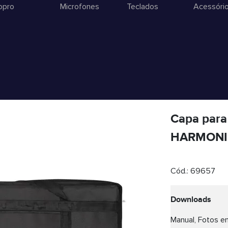
opro
Microfones
Teclados
Acessóri
Capa para
HARMONI
Cód.:
69657
Downloads
Manual, Fotos em