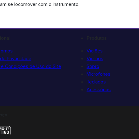
isam se locomover com o instrumento.
cional
Produtos
Somos
Violões
a de Privacidade
Violinos
e Condições de Uso do Site
Sopro
Microfones
Teclados
Acessórios
nça