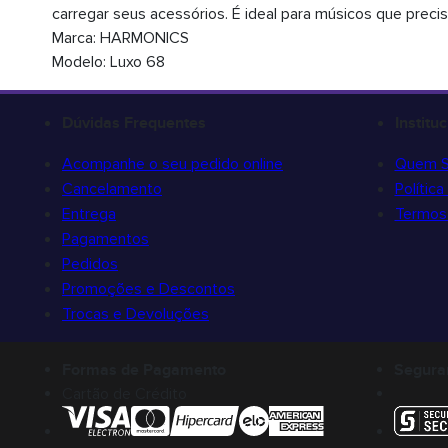
carregar seus acessórios. É ideal para músicos que prec
Marca: HARMONICS
Modelo: Luxo 68
Dúvidas Frequentes
Institu
Acompanhe o seu pedido online
Quem 
Cancelamento
Polític
Entrega
Termos 
Pagamentos
Pedidos
Promoções e Descontos
Trocas e Devoluções
Formas de Pagamento
Segura
Cartão de Crédito